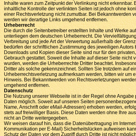
Inhalte waren zum Zeitpunkt der Verlinkung nicht erkennbar.
inhaltliche Kontrolle der verlinkten Seiten ist jedoch ohne ko
einer Rechtsverletzung nicht zumutbar. Bei Bekanntwerden 
werden wir derartige Links umgehend entfernen.
Urheberrecht
Die durch die Seitenbetreiber erstellten Inhalte und Werke au
unterliegen dem deutschen Urheberrecht. Die Vervielfältigung
Verbreitung und jede Art der Verwertung außerhalb der Gren
bedürfen der schriftlichen Zustimmung des jeweiligen Autors b
Downloads und Kopien dieser Seite sind nur für den privaten
Gebrauch gestattet. Soweit die Inhalte auf dieser Seite nicht v
wurden, werden die Urheberrechte Dritter beachtet. Insbeson
Dritter als solche gekennzeichnet. Sollten Sie trotzdem auf ei
Urheberrechtsverletzung aufmerksam werden, bitten wir um 
Hinweis. Bei Bekanntwerden von Rechtsverletzungen werden w
umgehend entfernen.
Datenschutz
Die Nutzung unserer Webseite ist in der Regel ohne Angab
Daten möglich. Soweit auf unseren Seiten personenbezogene
Name, Anschrift oder eMail-Adressen) erhoben werden, erfolgt
stets auf freiwilliger Basis. Diese Daten werden ohne Ihre a
nicht an Dritte weitergegeben.
Wir weisen darauf hin, dass die Datenübertragung im Internet 
Kommunikation per E-Mail) Sicherheitslücken aufweisen kann
Schutz der Daten vor dem Zugriff durch Dritte ist nicht möglich